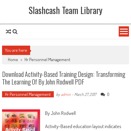
Slashcash Team Library
You are here
Home
>
Hr Personnel Management
Download Activity-Based Training Design: Transforming
The Learning Of By John Rodwell PDF
Hr Personnel Management
0
by
admin
-
March 27, 2017
By John Rodwell
Activity-Based education layout indicates