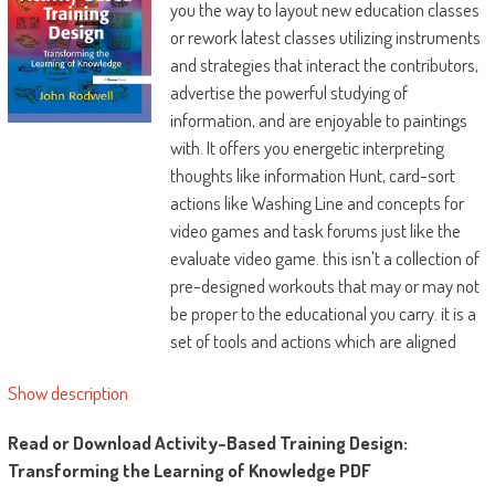
you the way to layout new education classes
or rework latest classes utilizing instruments
and strategies that interact the contributors,
advertise the powerful studying of
information, and are enjoyable to paintings
with. It offers you energetic interpreting
thoughts like information Hunt, card-sort
actions like Washing Line and concepts for
video games and task forums just like the
evaluate video game. this isn't a collection of
pre-designed workouts that may or may not
be proper to the educational you carry. it is a
set of tools and actions which are aligned
with the foundations of sped up studying and
Show description
will be utilized to nearly any knowledge-
based exercise session. for every job it is
Read or Download Activity-Based Training Design:
possible for you to to examine the way it
Transforming the Learning of Knowledge PDF
works, why it really works and the aim and