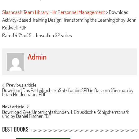
Slashcash Team Library
>
Hr Personnel Management
>
Download
Activity-Based Training Design: Transforming the Learning of by John
Rodwell PDF
Rated
4.74
of
5
– based on
32
votes
Admin
Post navigation
Previous article
Download Das Parteibuch: einSatz für die SPD in Bassum (German by
Luzia Moldenhauer PDF
Next article
Download Zwei Unterrichtsstunden: 1. Etruskische Königsherrschaft
und by Daniel Fischer PDF
BEST BOOKS