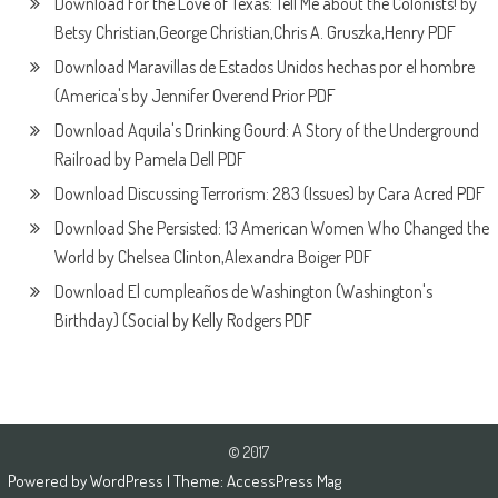
Download For the Love of Texas: Tell Me about the Colonists! by
Betsy Christian,George Christian,Chris A. Gruszka,Henry PDF
Download Maravillas de Estados Unidos hechas por el hombre
(America's by Jennifer Overend Prior PDF
Download Aquila's Drinking Gourd: A Story of the Underground
Railroad by Pamela Dell PDF
Download Discussing Terrorism: 283 (Issues) by Cara Acred PDF
Download She Persisted: 13 American Women Who Changed the
World by Chelsea Clinton,Alexandra Boiger PDF
Download El cumpleaños de Washington (Washington's
Birthday) (Social by Kelly Rodgers PDF
© 2017
Powered by
WordPress
| Theme:
AccessPress Mag