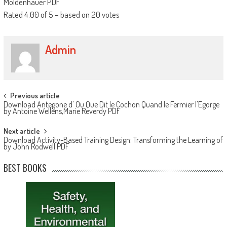
Moldenhauer PDF
Rated
4.00
of
5
– based on
20
votes
Admin
Post navigation
Previous article
Download Antegone d' Ou Que Dit le Cochon Quand le Fermier l'Egorge
by Antoine Wellens,Marie Reverdy PDF
Next article
Download Activity-Based Training Design: Transforming the Learning of
by John Rodwell PDF
BEST BOOKS