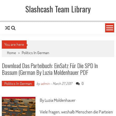
Slashcash Team Library
You are here
Home
>
Politics In German
Download Das Parteibuch: EinSatz Für Die SPD In
Bassum (German By Luzia Moldenhauer PDF
Politics In German
0
by
admin
-
March 27, 2017
By Luzia Moldenhauer
Viele fragen, weshalb Menschen die Parteien