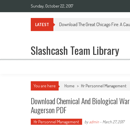
Sunday, October 22, 2017
Download The Great Chicago Fire: A Cau
LATEST
Slashcash Team Library
You are here
Home
>
Hr Personnel Management
Download Chemical And Biological War
Augerson PDF
Hr Personnel Management
by
admin
-
March 27, 2017