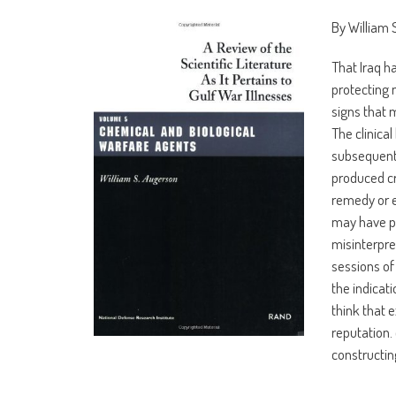
By William 
That Iraq h
protecting 
signs that 
The clinical
subsequent:
produced cr
remedy or e
may have pr
misinterpre
sessions of
the indicati
think that 
reputation.
constructin
percentage 