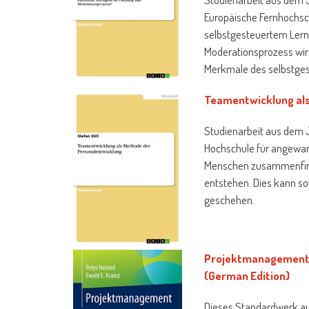
Europäische Fernhochsc
selbstgesteuertem Lerne
Moderationsprozess wird
Merkmale des selbstgest
Teamentwicklung als
Studienarbeit aus dem J
Hochschule für angewan
Menschen zusammenfinde
entstehen. Dies kann so
geschehen.
Projektmanagement: 
(German Edition)
Dieses Standardwerk au