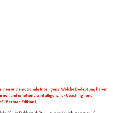
ernen und emotionale Intelligenz: Welche Bedeutung haben
rnen und emotionale Intelligenz für Coaching- und
? (German Edition)
ahr 2011 im Fachbereich BWL - own und employer, notice: 1,0,