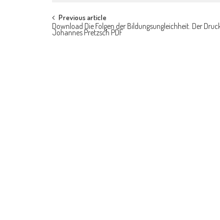
Post navigation
Previous article
Download Die Folgen der Bildungsungleichheit. Der Druc
Johannes Pretzsch PDF