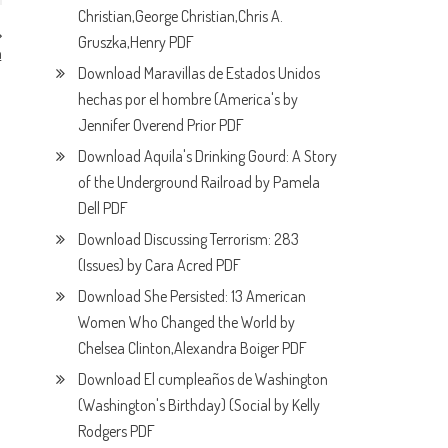
Christian,George Christian,Chris A.
Gruszka,Henry PDF
n
F
Download Maravillas de Estados Unidos
hechas por el hombre (America's by
Jennifer Overend Prior PDF
Download Aquila's Drinking Gourd: A Story
of the Underground Railroad by Pamela
Dell PDF
Download Discussing Terrorism: 283
(Issues) by Cara Acred PDF
Download She Persisted: 13 American
Women Who Changed the World by
Chelsea Clinton,Alexandra Boiger PDF
Download El cumpleaños de Washington
(Washington's Birthday) (Social by Kelly
Rodgers PDF