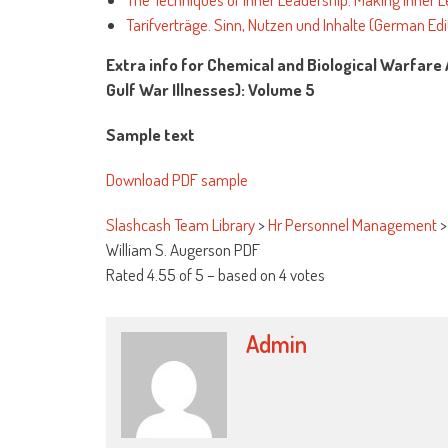
Tarifverträge. Sinn, Nutzen und Inhalte (German Edi
Extra info for Chemical and Biological Warfare A
Gulf War Illnesses): Volume 5
Sample text
Download PDF sample
Slashcash Team Library
>
Hr Personnel Management
William S. Augerson PDF
Rated
4.55
of
5
– based on
4
votes
Admin