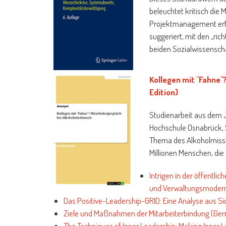
beleuchtet kritisch die 
Projektmanagement erfol
suggeriert, mit den „ri
beiden Sozialwissenscha
Kollegen mit "Fahne
Edition)
Studienarbeit aus dem J
Hochschule Osnabrück, 
Thema des Alkoholmissb
Millionen Menschen, die 
Intrigen in der öffentl
und Verwaltungsmoderni
Das Positive-Leadership-GRID: Eine Analyse aus S
Ziele und Maßnahmen der Mitarbeiterbindung (Ger
The Techniques of Inner Leadership: Making Inner 