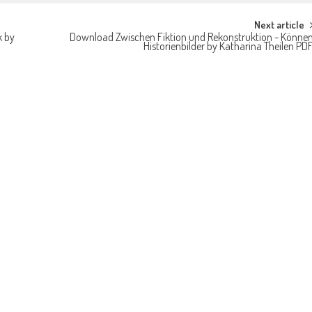
Next article
k by
Download Zwischen Fiktion und Rekonstruktion - Könne
Historienbilder by Katharina Theilen PD