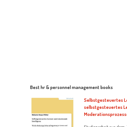
Best hr & personnel management books
Selbstgesteuertes L
selbstgesteuertes Le
Moderationsprozesse
Studienarbeit aus dem J