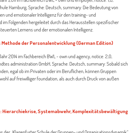
hule Hamburg, Sprache: Deutsch, summary: Die Bedeutung von
n und emotionaler Intelligenz für den training- und
 im Folgenden hergeleitet durch das Herausstellen spezifischer
euerten Lernens und der emotionalen Intelligenz.
 Methode der Personalentwicklung (German Edition)
ahr 2014 im Fachbereich BWL - own und agency, notice: 2,0,
dtes administration GmbH, Sprache: Deutsch, summary: Sobald sich
n, egal ob im Privaten oder im Beruflichen, können Gruppen
wohl auf freiwilliger foundation, als auch durch Druck von außen
Hierarchiekrise, Systemabwehr, Komplexitätsbewältigung
s der „Klagenfurter Schule der Gruppen- und Organisationsdynamik“