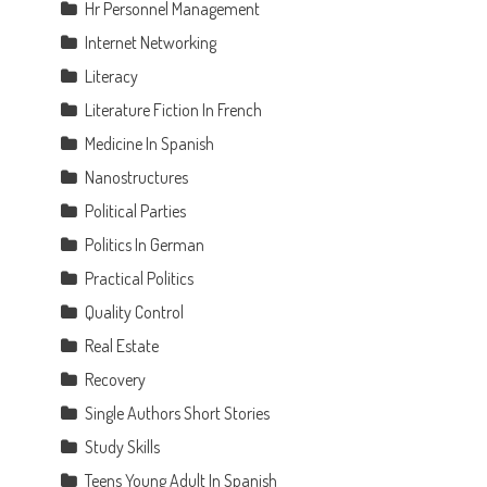
Hr Personnel Management
Internet Networking
Literacy
Literature Fiction In French
Medicine In Spanish
Nanostructures
Political Parties
Politics In German
Practical Politics
Quality Control
Real Estate
Recovery
Single Authors Short Stories
Study Skills
Teens Young Adult In Spanish