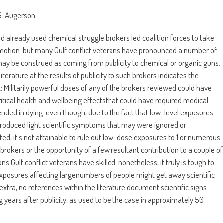
S. Augerson
ad already used chemical struggle brokers led coalition forces to take
motion. but many Gulf conflict veterans have pronounced a number of
may be construed as coming from publicity to chemical or organic guns.
 literature at the results of publicity to such brokers indicates the
 Militarily powerful doses of any of the brokers reviewed could have
itical health and wellbeing effectsthat could have required medical
nded in dying. even though, due to the fact that low-level exposures
oduced light scientific symptoms that may were ignored or
ted, it's not attainable to rule out low-dose exposures to 1 or numerous
 brokers or the opportunity of a few resultant contribution to a couple of
ons Gulf conflict veterans have skilled. nonetheless, it truly is tough to
exposures affecting largenumbers of people might get away scientific
 extra, no references within the literature document scientific signs
g years after publicity, as used to be the case in approximately 50
of the illnesses Gulf warfare veterans have reported.