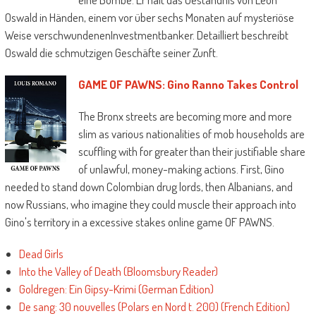
Oswald in Händen, einem vor über sechs Monaten auf mysteriöse
Weise verschwundenenInvestmentbanker. Detailliert beschreibt
Oswald die schmutzigen Geschäfte seiner Zunft.
GAME OF PAWNS: Gino Ranno Takes Control
The Bronx streets are becoming more and more
slim as various nationalities of mob households are
scuffling with for greater than their justifiable share
of unlawful, money-making actions. First, Gino
needed to stand down Colombian drug lords, then Albanians, and
now Russians, who imagine they could muscle their approach into
Gino's territory in a excessive stakes online game OF PAWNS.
Dead Girls
Into the Valley of Death (Bloomsbury Reader)
Goldregen: Ein Gipsy-Krimi (German Edition)
De sang: 30 nouvelles (Polars en Nord t. 200) (French Edition)