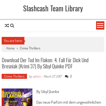
Slashcash Team Library
You are here
Home
>
Crime Thrillers
Download Der Tod Im Flakon: 4. Fall Für Dick Und
Bresniak (Krimi 37) By Sibyl Quinke PDF
Crime Thrillers
0
by
admin
-
March 27, 2017
By Sibyl Quinke
Das neue Parfüm mit dem ungewöhnlichen