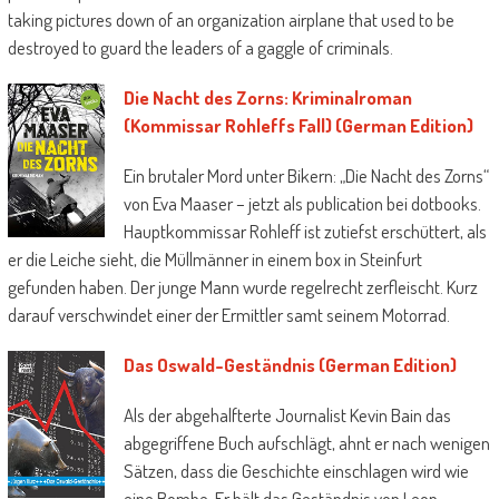
taking pictures down of an organization airplane that used to be
destroyed to guard the leaders of a gaggle of criminals.
Die Nacht des Zorns: Kriminalroman
(Kommissar Rohleffs Fall) (German Edition)
Ein brutaler Mord unter Bikern: „Die Nacht des Zorns“
von Eva Maaser – jetzt als publication bei dotbooks.
Hauptkommissar Rohleff ist zutiefst erschüttert, als
er die Leiche sieht, die Müllmänner in einem box in Steinfurt
gefunden haben. Der junge Mann wurde regelrecht zerfleischt. Kurz
darauf verschwindet einer der Ermittler samt seinem Motorrad.
Das Oswald-Geständnis (German Edition)
Als der abgehalfterte Journalist Kevin Bain das
abgegriffene Buch aufschlägt, ahnt er nach wenigen
Sätzen, dass die Geschichte einschlagen wird wie
eine Bombe. Er hält das Geständnis von Leon