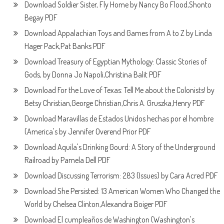
Download Soldier Sister, Fly Home by Nancy Bo Flood,Shonto
Begay PDF
Download Appalachian Toys and Games from A to Z by Linda
Hager Pack,Pat Banks PDF
Download Treasury of Egyptian Mythology: Classic Stories of
Gods, by Donna Jo Napoli,Christina Balit PDF
Download For the Love of Texas: Tell Me about the Colonists! by
Betsy Christian,George Christian,Chris A. Gruszka,Henry PDF
Download Maravillas de Estados Unidos hechas por el hombre
(America's by Jennifer Overend Prior PDF
Download Aquila's Drinking Gourd: A Story of the Underground
Railroad by Pamela Dell PDF
Download Discussing Terrorism: 283 (Issues) by Cara Acred PDF
Download She Persisted: 13 American Women Who Changed the
World by Chelsea Clinton,Alexandra Boiger PDF
Download El cumpleaños de Washington (Washington's