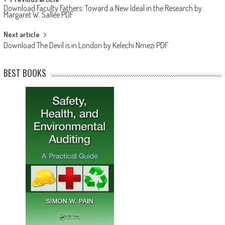
Post navigation
Download Faculty Fathers: Toward a New Ideal in the Research by
Margaret W. Sallee PDF
Next article
Download The Devil is in London by Kelechi Nmezi PDF
BEST BOOKS