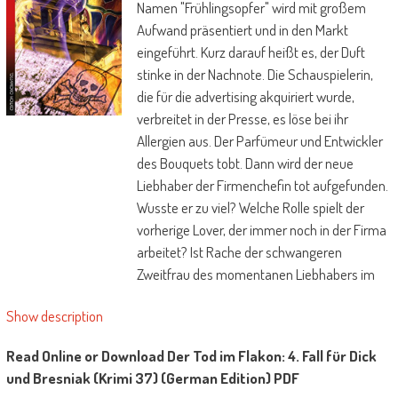
Namen "Frühlingsopfer" wird mit großem
Aufwand präsentiert und in den Markt
eingeführt. Kurz darauf heißt es, der Duft
stinke in der Nachnote. Die Schauspielerin,
die für die advertising akquiriert wurde,
verbreitet in der Presse, es löse bei ihr
Allergien aus. Der Parfümeur und Entwickler
des Bouquets tobt. Dann wird der neue
Liebhaber der Firmenchefin tot aufgefunden.
Wusste er zu viel? Welche Rolle spielt der
vorherige Lover, der immer noch in der Firma
arbeitet? Ist Rache der schwangeren
Zweitfrau des momentanen Liebhabers im
Spiel, die sich hintergangen fühlt? Warum
Show description
battle die letzte Mahlzeit des Opfers ein
Kugelfisch?
Read Online or Download Der Tod im Flakon: 4. Fall für Dick
und Bresniak (Krimi 37) (German Edition) PDF