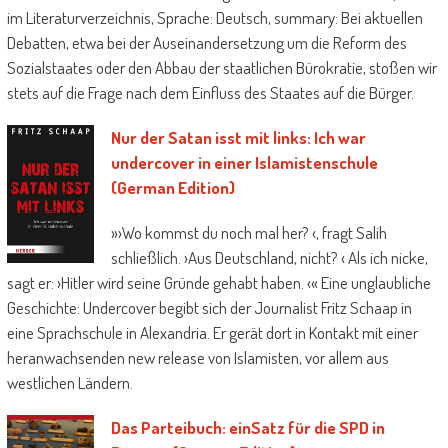
im Literaturverzeichnis, Sprache: Deutsch, summary: Bei aktuellen
und Machtverteilung zwischen den
Debatten, etwa bei der Auseinandersetzung um die Reform des
Verhandlungspartnern zu erklären ist. Im
Sozialstaates oder den Abbau der staatlichen Bürokratie, stoßen wir
Anschluss daran sollen die drei wichtigsten
stets auf die Frage nach dem Einfluss des Staates auf die Bürger.
Schwächen dieser Ausgestaltung genauer
vorgestellt werden, bevor im fünften
Nur der Satan isst mit links: Ich war
Abschnitt das Scheitern des structures
undercover in einer Islamistenschule
analysiert wird.
(German Edition)
»›Wo kommst du noch mal her? ‹, fragt Salih
schließlich. ›Aus Deutschland, nicht? ‹ Als ich nicke,
sagt er: ›Hitler wird seine Gründe gehabt haben. ‹« Eine unglaubliche
Geschichte: Undercover begibt sich der Journalist Fritz Schaap in
eine Sprachschule in Alexandria. Er gerät dort in Kontakt mit einer
heranwachsenden new release von Islamisten, vor allem aus
westlichen Ländern.
Das Parteibuch: einSatz für die SPD in