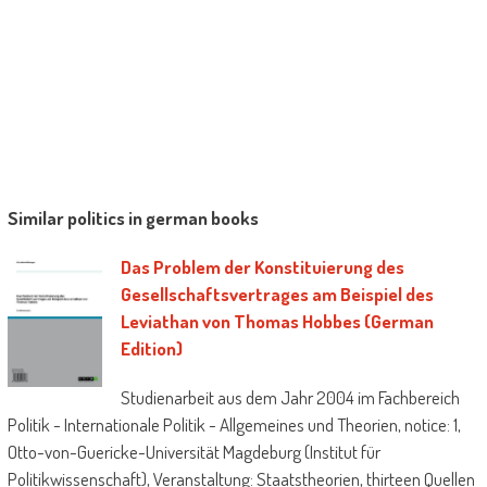
Mischung der Erwartungen. Warum struggle
es offenbar gleichzeitig 'expected to survive',
sein Scheitern aber dennoch absehbar?
Die vorliegende Arbeit soll zeigen, dass das
approach von Bretton Woods aufgrund seiner
Entstehungsbedingungen und seiner Regeln
von Beginn an auf tönernen Füßen stand.
Bereits bei der Konstruktion wurden Fehler
Similar politics in german books
gemacht, die früher oder später zum
Das Problem der Konstituierung des
Scheitern führen mussten, das Scheitern
Gesellschaftsvertrages am Beispiel des
battle additionally konstitutionell angelegt.
Leviathan von Thomas Hobbes (German
Um diese those zu bestätigen, wird zunächst
Edition)
kurz gezeigt, weshalb es überhaupt zur
Studienarbeit aus dem Jahr 2004 im Fachbereich
Schaffung eines internationalen platforms
Politik - Internationale Politik - Allgemeines und Theorien, notice: 1,
gekommen ist. Im zweiten Teil soll geklärt
Otto-von-Guericke-Universität Magdeburg (Institut für
werden, welche spezifische Ausgestaltung es
Politikwissenschaft), Veranstaltung: Staatstheorien, thirteen Quellen
erfuhr und wie diese aufgrund von Interessen