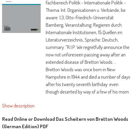
Fachbereich Politik - Internationale Politik -
Thema: Int. Organisationen u. Verbände, be
aware: 1,3, Otto-Friedrich-Universität
Bamberg, Veranstaltung: Regieren durch
Internationale Institutionen, 15 Quellen im
Literaturverzeichnis, Sprache: Deutsch,
summary: "R.I.P. We regretfully announce the
now not unforeseen passing away after an
extended disease of Bretton Woods …
Bretton Woods was once born in New
Hampshire in 1944 and died a number of days
after his twenty seventh birthday. even
though deserted by way of a few of his mom
and dad in infancy, he was once a strong lad
Show description
and was once anticipated to outlive. …"
Read Online or Download Das Scheitern von Bretton Woods
Mit diesen Worten nahm am 22. September
(German Edition) PDF
1971 die manhattan instances Abschied von