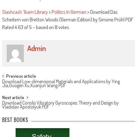
Slashcash Team Library
>
Politics In German
>
Download Das
Scheitern von Bretton Woods (German Edition) by Simone Prühl PDF
Rated
4.63
of
5
– based on
8
votes
Admin
Post navigation
Previous article
Download Low-dimensional Materials and Applications by Ying
Jia,Guogen Xu,Xuanjun Wang PDF
Next article
Download Coriolis Vibratory Gyroscopes: Theory and Design by
Vladislav Apostolyuk PDF
BEST BOOKS