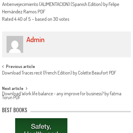
Antienvejecimiento (ALIMENTACION) (Spanish Edition) by Felipe
Hernández Ramos PDF
Rated
4.40
of
5
– based on
30
votes
Admin
Post navigation
Previous article
Download Traces recit (French Edition) by Colette Beaufort PDF
Next article
Download Work life balance - any improve for business? by Fatma
Torun PDF
BEST BOOKS