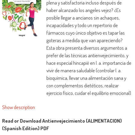
plena y satisfactoria incluso después de
haber alcanzado los angeles vejez? ¿Es
posible llegar a ancianos sin achaques,
incapacidades y todo un repertorio de
fármacos cuyo único objetivo es tapar las
goteras a medida que van apareciendo?
Esta obra presenta diversos argumentos a
prefer de las técnicas antienvejecimiento, y
hace especial hincapié en l. a. importancia de
vivir de manera saludable (controlar l. a.
bioquímica, llevar una alimentación sana y
con complementos dietéticos, realizar
ejercicio físico, cuidar el equilibrio emocional)
para conseguir una mayor calidad de vida.
Show description
Según el autor, l. a. fragmentación de los
angeles medicina tradicional en distintas
Read or Download Antienvejecimiento (ALIMENTACION)
especialidades impide comprender l. a.
(Spanish Edition) PDF
problemática de conjunto de las