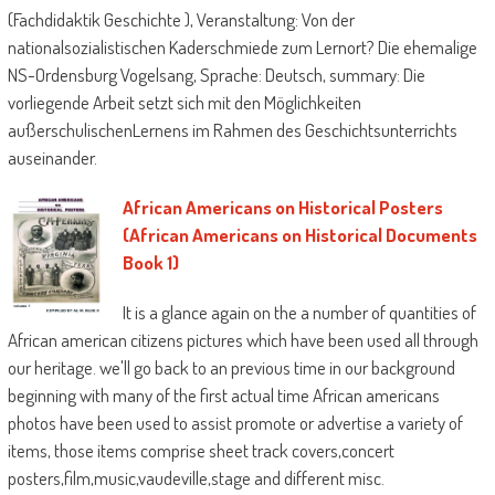
(Fachdidaktik Geschichte ), Veranstaltung: Von der
nationalsozialistischen Kaderschmiede zum Lernort? Die ehemalige
NS-Ordensburg Vogelsang, Sprache: Deutsch, summary: Die
vorliegende Arbeit setzt sich mit den Möglichkeiten
außerschulischenLernens im Rahmen des Geschichtsunterrichts
auseinander.
African Americans on Historical Posters
(African Americans on Historical Documents
Book 1)
It is a glance again on the a number of quantities of
African american citizens pictures which have been used all through
our heritage. we'll go back to an previous time in our background
beginning with many of the first actual time African americans
photos have been used to assist promote or advertise a variety of
items, those items comprise sheet track covers,concert
posters,film,music,vaudeville,stage and different misc.