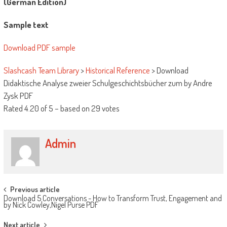
(German Edition)
Sample text
Download PDF sample
Slashcash Team Library
>
Historical Reference
>
Download
Didaktische Analyse zweier Schulgeschichtsbücher zum by Andre
Zysk PDF
Rated
4.20
of
5
– based on
29
votes
Admin
Post navigation
Previous article
Download 5 Conversations - How to Transform Trust, Engagement and
by Nick Cowley,Nigel Purse PDF
Next article