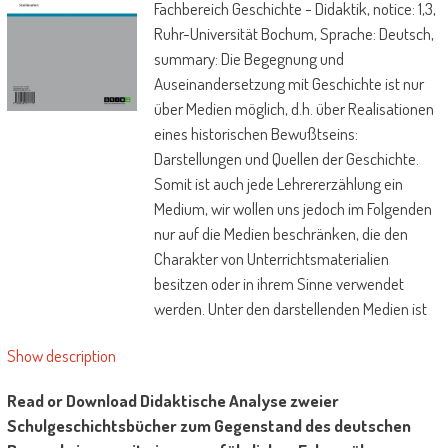
Fachbereich Geschichte - Didaktik, notice: 1,3,
Ruhr-Universität Bochum, Sprache: Deutsch,
summary: Die Begegnung und
Auseinandersetzung mit Geschichte ist nur
über Medien möglich, d.h. über Realisationen
eines historischen Bewußtseins:
Darstellungen und Quellen der Geschichte.
Somit ist auch jede Lehrererzählung ein
Medium, wir wollen uns jedoch im Folgenden
nur auf die Medien beschränken, die den
Charakter von Unterrichtsmaterialien
besitzen oder in ihrem Sinne verwendet
werden. Unter den darstellenden Medien ist
im Geschichtsunterricht kein anderes
Show description
Arbeitsmittel so häufig im Gebrauch wie das
Schulgeschichtsbuch. Laut Umfragen von
Read or Download Didaktische Analyse zweier
Anwander/Timmermann/Müller benutzen
Schulgeschichtsbücher zum Gegenstand des deutschen
eighty% der Geschichtslehrer das