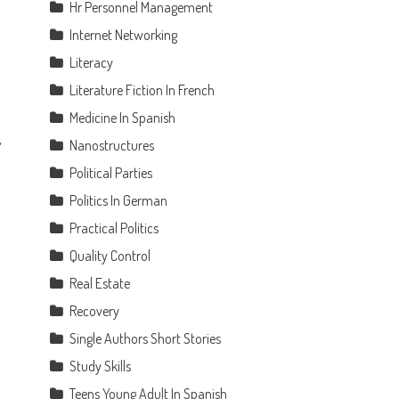
Hr Personnel Management
Internet Networking
Literacy
Literature Fiction In French
Medicine In Spanish
,
Nanostructures
Political Parties
Politics In German
Practical Politics
Quality Control
Real Estate
Recovery
Single Authors Short Stories
Study Skills
Teens Young Adult In Spanish