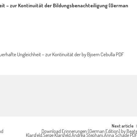
eit – zur Kontinuität der Bildungsbenachteiligung (German
rhafte Ungleichheit – zur Kontinuität der by Bjoern Cebulla PDF
Next article
nd
Download Erinnerungen (German Edition) by Beat
Klarsfeld,Serge Klarsfeld,Andrea Stephani,Anna Schade PD