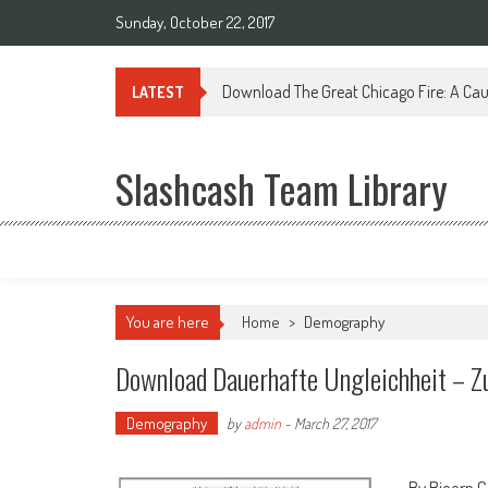
Sunday, October 22, 2017
Download The Great Chicago Fire: A Cau
LATEST
Slashcash Team Library
You are here
Home
>
Demography
Download Dauerhafte Ungleichheit – Zu
Demography
by
admin
-
March 27, 2017
By Bjoern C