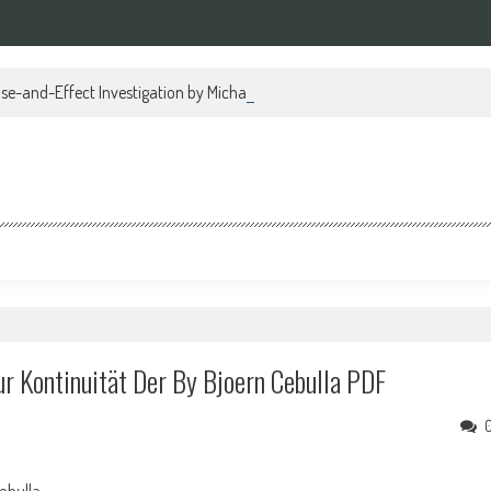
se-and-Effect Investigation by Michael Regan PDF
r Kontinuität Der By Bjoern Cebulla PDF
ebulla