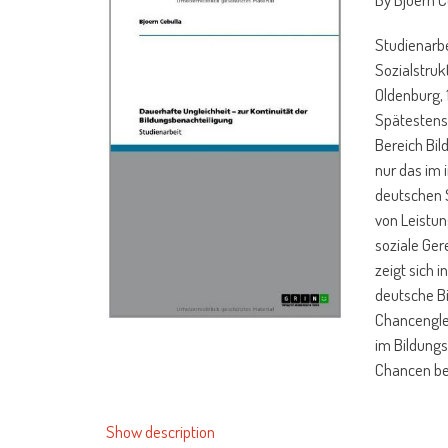
Studienarbe
Sozialstrukt
Oldenburg, 
Spätestens 
Bereich Bil
nur das im 
deutschen 
von Leistu
soziale Ger
zeigt sich 
deutsche Bi
Chancenglei
im Bildungs
Chancen be
Möglichkeit
Show description
In der vorl