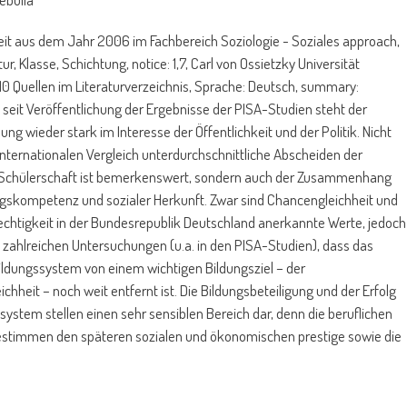
it aus dem Jahr 2006 im Fachbereich Soziologie - Soziales approach,
ur, Klasse, Schichtung, notice: 1,7, Carl von Ossietzky Universität
10 Quellen im Literaturverzeichnis, Sprache: Deutsch, summary:
seit Veröffentlichung der Ergebnisse der PISA-Studien steht der
dung wieder stark im Interesse der Öffentlichkeit und der Politik. Nicht
internationalen Vergleich unterdurchschnittliche Abscheiden der
Schülerschaft ist bemerkenswert, sondern auch der Zusammenhang
ngskompetenz und sozialer Herkunft. Zwar sind Chancengleichheit und
echtigkeit in der Bundesrepublik Deutschland anerkannte Werte, jedoch
in zahlreichen Untersuchungen (u.a. in den PISA-Studien), dass das
ldungssystem von einem wichtigen Bildungsziel – der
chheit – noch weit entfernt ist. Die Bildungsbeteiligung und der Erfolg
system stellen einen sehr sensiblen Bereich dar, denn die beruflichen
stimmen den späteren sozialen und ökonomischen prestige sowie die
 gesellschaftlicher Einflussnahme.
iegenden Arbeit soll untersucht werden, ob ein Zusammenhang zwische