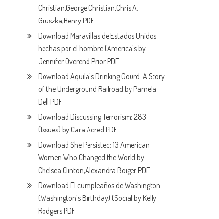
Christian,George Christian,Chris A.
Gruszka,Henry PDF
Download Maravillas de Estados Unidos
hechas por el hombre (America's by
Jennifer Overend Prior PDF
Download Aquila's Drinking Gourd: A Story
of the Underground Railroad by Pamela
Dell PDF
Download Discussing Terrorism: 283
(Issues) by Cara Acred PDF
Download She Persisted: 13 American
Women Who Changed the World by
Chelsea Clinton,Alexandra Boiger PDF
Download El cumpleaños de Washington
(Washington's Birthday) (Social by Kelly
Rodgers PDF