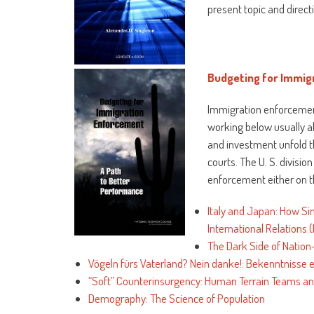
present topic and direct
Budgeting for Immig
Immigration enforcemen
working below usually a
and investment unfold 
courts. The U. S. divisio
enforcement either on th
Italy and Japan: How Sim
International Relations 
The Dark Side of Nation
Vögeln fürs Vaterland? Nein danke!: Bekenntnisse e
“Soft” Counterinsurgency: Human Terrain Teams and 
Demography: The Science of Population