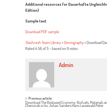
Additional resources for Dauerhafte Ungleichh
Edition)
Sample text
Download PDF sample
Slashcash Team Library
>
Demography
>
Download Daue
Rated
4.56
of
5
– based on
9
votes
Admin
Post navigation
Previous article
Download The Biobased Economy: Biofuels, Materials a
Chemicals in by Johan Sanders,Hans Langevald,Peter