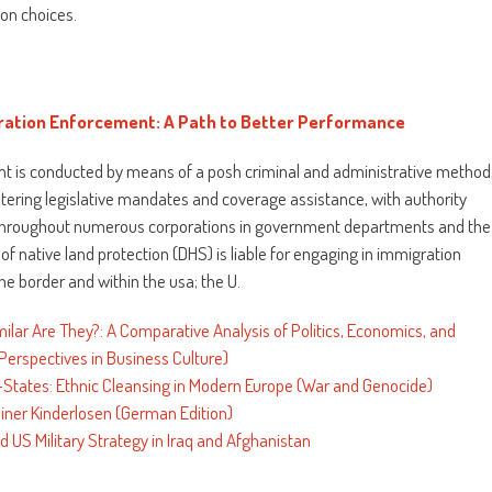
ion choices.
ration Enforcement: A Path to Better Performance
t is conducted by means of a posh criminal and administrative method
ltering legislative mandates and coverage assistance, with authority
throughout numerous corporations in government departments and the
n of native land protection (DHS) is liable for engaging in immigration
e border and within the usa; the U.
ilar Are They?: A Comparative Analysis of Politics, Economics, and
(Perspectives in Business Culture)
-States: Ethnic Cleansing in Modern Europe (War and Genocide)
iner Kinderlosen (German Edition)
US Military Strategy in Iraq and Afghanistan