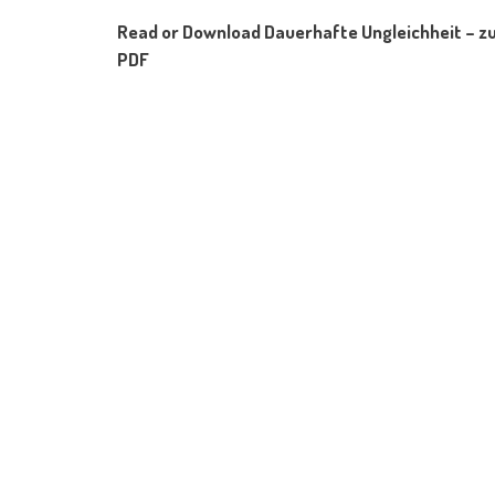
sozialer He
Read or Download Dauerhafte Ungleichheit – zu
obere Sozi
PDF
Bildungsabs
Sind Repro
dauerhafter
sprechen? 
Augenmerk 
zur fundier