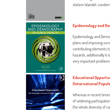
stetem Wandel, sondern 
Epidemiology and De
Epidemiology and Demog
plans and imposing surv
contributing elements to
hazards, additionally it
very important problems
Educational Opportun
(International Popul
Whereas in recent times
of widening participatio
the whole diversity of ca