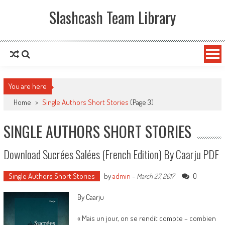
Slashcash Team Library
You are here
Home
>
Single Authors Short Stories
(Page 3)
SINGLE AUTHORS SHORT STORIES
Download Sucrées Salées (French Edition) By Caarju PDF
Single Authors Short Stories
by
admin
-
0
March 27, 2017
By Caarju
« Mais un jour, on se rendit compte – combien