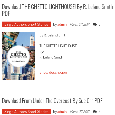
Download THE GHETTO LIGHTHOUSE! By R. Leland Smith
with Del Howison, and the surprise Rock
anthologies. he's additionally the writer of
PDF
SPECTERS, a horror novel. He lives in California.
Single Authors Short Stories
by
admin
-
0
March 27, 2017
By R. Leland Smith
THE GHETTO LIGHTHOUSE!
by:
R. Leland Smith
Show description
Download From Under The Overcoat By Sue Orr PDF
Single Authors Short Stories
by
admin
-
0
March 27, 2017