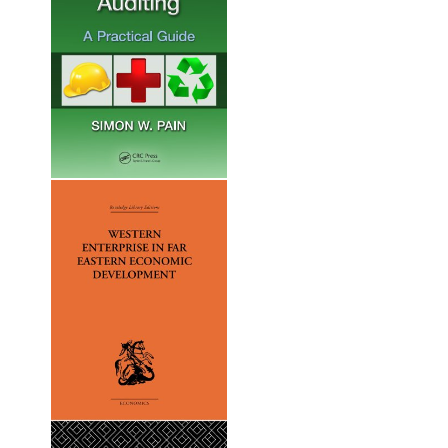
with a view to lessen to some degree the
cruelty and ruthlessness of the conflict
triumphing at the moment in Saigon, even in
Hanoi, within the relevant Highlands, in each
one people the following, in a foreign country
Vietnamese dwelling within the usa of America.
-- Phan Nhat Nam, writer of The Prisoners of
War
"