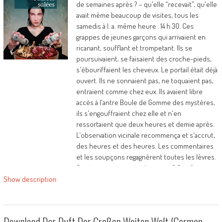
de semaines après ? – qu'elle “recevait”, qu'elle
avait même beaucoup de visites, tous les
samedis à l. a. même heure : 14 h 30. Ces
grappes de jeunes garçons qui arrivaient en
ricanant, soufflant et trompetant. Ils se
poursuivaient, se faisaient des croche-pieds,
s'ébouriffaient les cheveux. Le portail était déjà
ouvert. Ils ne sonnaient pas, ne toquaient pas,
entraient comme chez eux. Ils avaient libre
accès à l'antre Boule de Gomme des mystères,
ils s'engouffraient chez elle et n'en
ressortaient que deux heures et demie après.
L'observation vicinale recommença et s'accrut,
des heures et des heures. Les commentaires
et les soupçons regagnèrent toutes les lèvres.
Qui étaient ces jeunes hommes ? Que faisaient-
ils chez Barbie ? Pourquoi venaient-ils ?
Show description
Pourquoi les recevait-elle, eux et seulement
eux ? » Laissez-vous porter par les
savoureuses nouvelles de Caarju, travel à
Download Der Duft Der Großen Weiten Welt (German