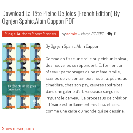
Download La Tête Pleine De Joies (French Edition) By
Ognjen Spahic,Alain Cappon PDF
Single Authors Short Stories
by
admin
-
0
March 27, 2017
By Ognjen Spahic,Alain Cappon
Comme on tisse une toile ou peint un tableau,
des nouvelles se répondent. Et forment un
réseau : personnages d’une même famille,
scènes de vie contemporaine, à l. a. pêche, au
cimetière, chez son psy, œuvres abstraites
dans une galerie d’art, vaisseaux sanguins
irriguant le cerveau. Le processus de création
littéraire est brillamment mis à nu, et c’est
comme une carte du monde qui se dessine.
Show description