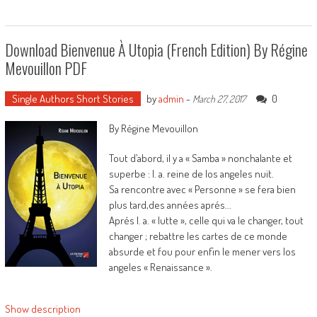
Download Bienvenue À Utopia (French Edition) By Régine
Mevouillon PDF
Single Authors Short Stories
by
admin
-
0
March 27, 2017
By Régine Mevouillon
Tout d’abord, il y a « Samba » nonchalante et
superbe : l. a. reine de los angeles nuit.
Sa rencontre avec « Personne » se fera bien
plus tard,des années aprés...
Aprés l. a. « lutte », celle qui va le changer, tout
changer ; rebattre les cartes de ce monde
absurde et fou pour enfin le mener vers los
angeles « Renaissance ».
Show description