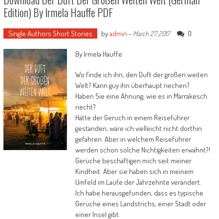
journey drôles, mystérieuses et terrifiantes. Un
Edition) By Irmela Hauffe PDF
enterrement vraiment délirant, une peintre qui
pompe le sang de ses visiteurs afin de sublimer
son œuvre organique, un garçon qui
Single Authors Short Stories
by
admin
-
0
March 27, 2017
communication par télépathie avec une
certaine Martha, et un Dieu résigné qui refait le
By Irmela Hauffe
monde... L'auteur, à travers ces quatre
Wo finde ich ihn, den Duft der großen weiten
nouvelles aux atmosphères différentes, fait
Welt? Kann guy ihn überhaupt riechen?
valser nos émotions, dans une écriture fluide
Haben Sie eine Ahnung, wie es in Marrakesch
et élégante. Un ouvrage succulent !
riecht?
Hätte der Geruch in einem Reiseführer
gestanden, wäre ich vielleicht nicht dorthin
gefahren. Aber in welchem Reiseführer
werden schon solche Nichtigkeiten erwähnt?!
Gerüche beschäftigen mich seit meiner
Kindheit. Aber sie haben sich in meinem
Umfeld im Laufe der Jahrzehnte verändert.
Ich habe herausgefunden, dass es typische
Gerüche eines Landstrichs, einer Stadt oder
einer Insel gibt.