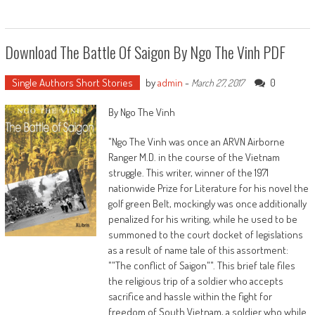
Download The Battle Of Saigon By Ngo The Vinh PDF
Single Authors Short Stories
by
admin
-
0
March 27, 2017
By Ngo The Vinh
"Ngo The Vinh was once an ARVN Airborne
Ranger M.D. in the course of the Vietnam
struggle. This writer, winner of the 1971
nationwide Prize for Literature for his novel the
golf green Belt, mockingly was once additionally
penalized for his writing, while he used to be
summoned to the court docket of legislations
as a result of name tale of this assortment:
""The conflict of Saigon"". This brief tale files
the religious trip of a soldier who accepts
sacrifice and hassle within the fight for
freedom of South Vietnam, a soldier who while