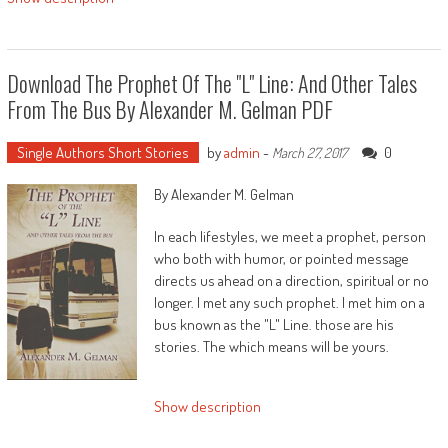
Their stylishness marks a brand new departure
in modern brief tale writing, her weaving of
latest and colourful tales directly to strategies
Download The Prophet Of The "L" Line: And Other Tales
that all started with the good masters of
From The Bus By Alexander M. Gelman PDF
previous is high-wire danger taking that
succeeds magnificently. i like those tales
immensely: by means of flip soft, sly, comedian,
Single Authors Short Stories
by
admin
-
0
March 27, 2017
and constantly deeply proficient concerning
the methods of the human heart.' - Fiona
By Alexander M. Gelman
Kidman
In each lifestyles, we meet a prophet, person
who both with humor, or pointed message
directs us ahead on a direction, spiritual or no
longer. I met any such prophet. I met him on a
bus known as the "L" Line. those are his
stories. The which means will be yours.
Show description