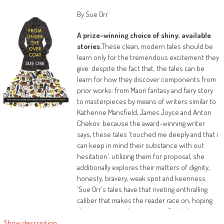
By Sue Orr
A prize-winning choice of shiny, available
stories.
These clean, modern tales should be
learn only for the tremendous excitement they
give. despite the fact that, the tales can be
learn for how they discover components from
prior works: from Maori fantasy and fairy story
to masterpieces by means of writers similar to
Katherine Mansfield, James Joyce and Anton
Chekov. because the award-winning writer
says, these tales 'touched me deeply and that i
can keep in mind their substance with out
hesitation'. utilizing them for proposal, she
additionally explores their matters of dignity,
honesty, bravery, weak spot and keenness.
'Sue Orr's tales have that riveting enthralling
caliber that makes the reader race on, hoping
they are going to by no means finish, but
wanting to discover what occurs subsequent.
Show description