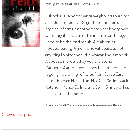
Everyone’s scared of whatever ...
But not at all a horror writer--right? grasp editor
Jeff Gelb requested 21 giants of the horror
style to inform us approximately their very own
worst nightmares, and this intimate anthology
used to be the end result. A frightening
housebreaking. A mom who will cease at not
anything to offer her little woman the simplest.
A spouse murdered by way of a stone
Madonna. A author who loses his present and
is going mad with grief. tales from Joyce Carol
Oates, Graham Masterton, Max Alan Collins, Jack
Ketchum, Nancy Collins, and John Shirley will sit
back you to the bone.
Author Jeff Gelb has been bringing chills to
readers for twenty 5 years with the
Show description
groundbreaking scorching Blood erotic horror
anthologies, co-edited with Michael Garrett, the
darkish food horror anthologies, co-edited