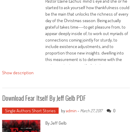
Pastor Elaine Eachus’ mind's eye and she or he
started to ask yourself how thankfulness could
be the main that unlocks the richness of every
day of the Christmas season. Being actually
grateful takes time---to get pleasure from, to
appear deeply inside of, to work out myriads of
connections coming jointly for sturdy, to
include existence adjustments, and to
proportion those new insights. dwelling into
this measurement is to determine with the
wide-eyed ask yourself of a kid.
For Eachus, little moments comprise the TLC---
Show description
a granddaughter coloring a Christmas tree,
making sweet with a chum, or a father giving his
younger daughter a replica of Handel’s Messiah.
Download Fear Itself By Jeff Gelb PDF
regardless of our age, there's magic and beauty
in the creation season. Eachus invitations us on
Single Authors Short Stories
by
admin
-
0
March 27, 2017
a twenty-eight day trip to find God-with-us.
Accompany her in this journey which could
By Jeff Gelb
take each one people an entire life as we
glance for our targeted Christmas heart."