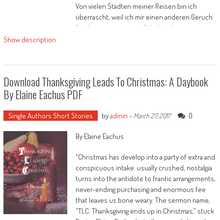
Von vielen Städten meiner Reisen bin ich
überrascht, weil ich mir einen anderen Geruch
für diese area vorgestellt habe, als er in
Wirklichkeit ist.
Show description
Vielleicht schaffe ich es eines Tages mit
verbundenen Augen anhand des Geruches
herauszufinden, in welcher Stadt ich mich
Download Thanksgiving Leads To Christmas: A Daybook
gerade befinde?! Das wäre mal eine
By Elaine Eachus PDF
Herausforderung!
Single Authors Short Stories
by
admin
-
0
March 27, 2017
By Elaine Eachus
"Christmas has develop into a party of extra and
conspicuous intake. usually crushed, nostalgia
turns into the antidote to frantic arrangements,
never-ending purchasing and enormous fee
that leaves us bone weary. The sermon name,
“TLC: Thanksgiving ends up in Christmas,” stuck