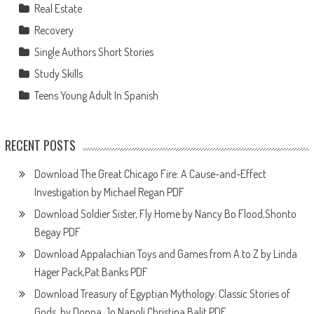
Real Estate
Recovery
Single Authors Short Stories
Study Skills
Teens Young Adult In Spanish
RECENT POSTS
Download The Great Chicago Fire: A Cause-and-Effect
Investigation by Michael Regan PDF
Download Soldier Sister, Fly Home by Nancy Bo Flood,Shonto
Begay PDF
Download Appalachian Toys and Games from A to Z by Linda
Hager Pack,Pat Banks PDF
Download Treasury of Egyptian Mythology: Classic Stories of
Gods, by Donna Jo Napoli,Christina Balit PDF