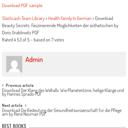
Download PDF sample
Slashcash Team Library
>
Health Family In German
>
Download
Beauty Secrets: Faszinierende Möglichkeiten der ästhetischen by
Doris Grablowitz PDF
Rated
4.53
of
5
– based on
7
votes
Admin
Post navigation
Previous article
Download Der Klang des Weltalls: Wie Planetentöne, heilige Klänge und
by Hannes Sprado PDF
Next article
Download Die Bedeutung der Gesundheitswissenschaft für die Pflege
am by René Neumair PDF
BEST BOOKS