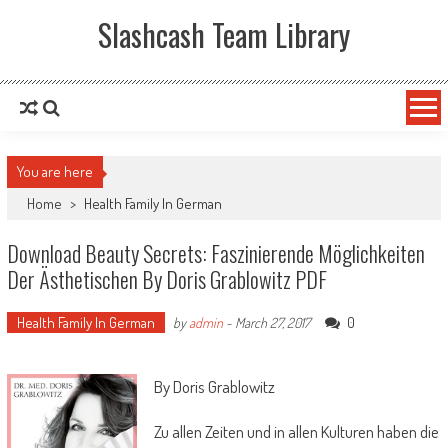
Slashcash Team Library
You are here
Home
>
Health Family In German
Download Beauty Secrets: Faszinierende Möglichkeiten
Der Ästhetischen By Doris Grablowitz PDF
Health Family In German
0
by
admin
-
March 27, 2017
By Doris Grablowitz
Zu allen Zeiten und in allen Kulturen haben die