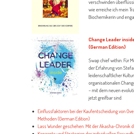
verschwinden überflüss
wie erreiche ich mein T
Biochemikerin und engag
Change Leader inside
(German Edition)
Swap chief within. Für 
der Erfahrung von Stefan
leidenschaftlicher Kultu
organisationalen Change
– mit dem neuen evolut
jetzt greifbar sind.
Einflussfaktoren bei der Kaufentscheidung von Ove
Methoden (German Edition)
Lass Wunder geschehen: Mit der Akasha-Chronik de
Konzepte und Strategien der individuellen Gesun