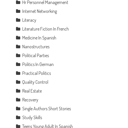
Hr Personnel Management
Internet Networking
Literacy
Literature Fiction In French
Medicine In Spanish
Nanostructures
Political Parties
Politics In German
Practical Politics
d
Quality Control
Real Estate
Recovery
Single Authors Short Stories
Study Skills
Teens Young Adult In Spanish