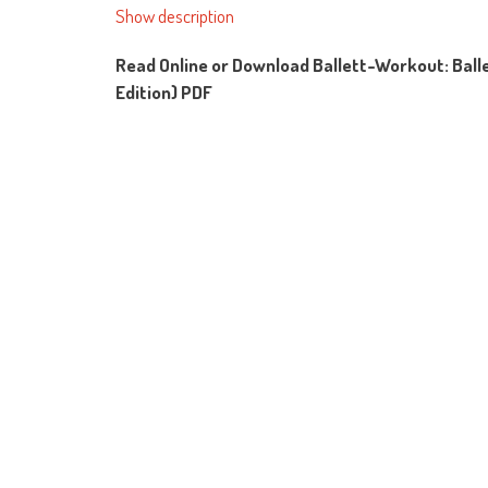
Detailliert
Show description
Anschaulich
Read Online or Download Ballett-Workout: Balle
Durchführu
Edition) PDF
Jessica Men
Buchautorin
ToBoCo.
www.jessi