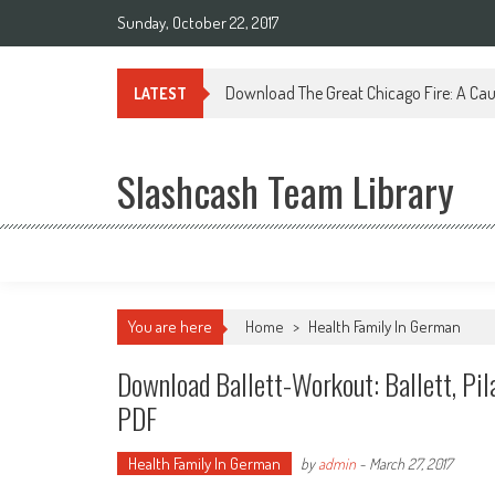
Sunday, October 22, 2017
Download The Great Chicago Fire: A Cau
LATEST
Slashcash Team Library
You are here
Home
>
Health Family In German
Download Ballett-Workout: Ballett, Pil
PDF
Health Family In German
by
admin
-
March 27, 2017