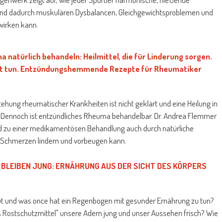
nd dadurch muskulären Dysbalancen, Gleichgewichtsproblemen und
wirken kann.
 natürlich behandeln: Heilmittel, die für Linderung sorgen.
st tun. Entzündungshemmende Rezepte für Rheumatiker
tehung rheumatischer Krankheiten ist nicht geklärt und eine Heilung in
h. Dennoch ist entzündliches Rheuma behandelbar. Dr. Andrea Flemmer
nd zu einer medikamentösen Behandlung auch durch natürliche
chmerzen lindern und vorbeugen kann.
BLEIBEN JUNG: ERNÄHRUNG AUS DER SICHT DES KÖRPERS
Blut und was once hat ein Regenbogen mit gesunder Ernährung zu tun?
 Rostschutzmittel" unsere Adern jung und unser Aussehen frisch? Wie