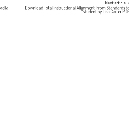
Next article
rella
Download Total Instructional Alignment: From Standards t
Student by Lisa Carter PD