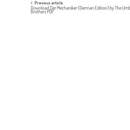
Post navigation
Previous article
Download Der Mechaniker (German Edition) by The Umb
Brothers PDF