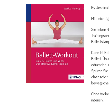
By Jessica
Mit Leichti
Sie lieben 
Trainingsp
Ballettstan
Dann ist Ba
Ballett-Üb
education, 
Spüren Sie 
elastische
bewegliche
Ohne Vorken
intensiv.