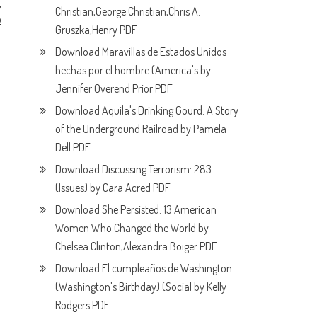
Christian,George Christian,Chris A.
o
F
Gruszka,Henry PDF
Download Maravillas de Estados Unidos
hechas por el hombre (America's by
Jennifer Overend Prior PDF
Download Aquila's Drinking Gourd: A Story
of the Underground Railroad by Pamela
Dell PDF
Download Discussing Terrorism: 283
(Issues) by Cara Acred PDF
Download She Persisted: 13 American
Women Who Changed the World by
Chelsea Clinton,Alexandra Boiger PDF
Download El cumpleaños de Washington
(Washington's Birthday) (Social by Kelly
Rodgers PDF