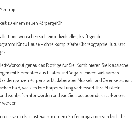
 Mentrup
gkeit zu einem neuen Körpergefühl
Ballett und wünschen sich ein individuelles, kräftigendes
rogramm für zu Hause - ohne komplizierte Choreographie, Tutu und
ge?
llett-Workout genau das Richtige für Sie. Kombinieren Sie klassische
ungen mit Elementen aus Pilates und Yoga zu einem wirksamen
das den ganzen Körper stärkt, dabei aber Muskeln und Gelenke schont.
schon bald, wie sich Ihre Körperhaltung verbessert, Ihre Muskeln
r und wohlgeformter werden und wie Sie ausdauernder, stärker und
r werden.
ntnisse direkt einsteigen: mit dem Stufenprogramm von leicht bis