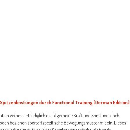
 Spitzenleistungen durch Functional Training (German Edition)
cation verbessert lediglich die allgemeine Kraft und Kondition, doch
den beziehen sportartspezifische Bewegungsmuster mit ein. Dieses
enwerk zeigt auf, wie jeder Sportler harmonische, fließende