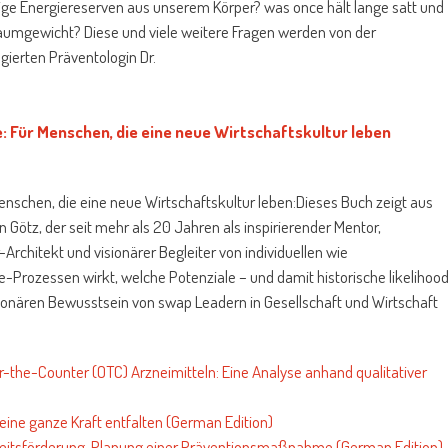
ige Energiereserven aus unserem Körper? was once hält lange satt und
raumgewicht? Diese und viele weitere Fragen werden von der
ierten Präventologin Dr.
: Für Menschen, die eine neue Wirtschaftskultur leben
Menschen, die eine neue Wirtschaftskultur leben:Dieses Buch zeigt aus
 Götz, der seit mehr als 20 Jahren als inspirierender Mentor,
r-Architekt und visionärer Begleiter von individuellen wie
-Prozessen wirkt, welche Potenziale – und damit historische likelihoo
ionären Bewusstsein von swap Leadern in Gesellschaft und Wirtschaft
r-the-Counter (OTC) Arzneimitteln: Eine Analyse anhand qualitativer
ine ganze Kraft entfalten (German Edition)
dheitsförderung. Planung einer Präventionsmaßnahme (German Edition)