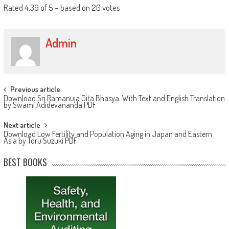
Rated
4.39
of
5
– based on
20
votes
Admin
Post navigation
Previous article
Download Sri Ramanuja Gita Bhasya: With Text and English Translation
by Swami Adidevananda PDF
Next article
Download Low Fertility and Population Aging in Japan and Eastern
Asia by Toru Suzuki PDF
BEST BOOKS