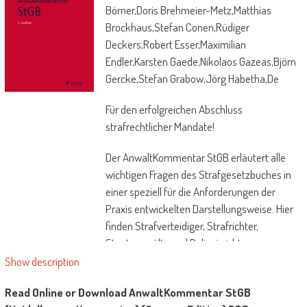
Börner,Doris Brehmeier-Metz,Matthias
Brockhaus,Stefan Conen,Rüdiger
Deckers,Robert Esser,Maximilian
Endler,Karsten Gaede,Nikolaos Gazeas,Björn
Gercke,Stefan Grabow,Jörg Habetha,De
Für den erfolgreichen Abschluss
strafrechtlicher Mandate!
Der AnwaltKommentar StGB erläutert alle
wichtigen Fragen des Strafgesetzbuches in
einer speziell für die Anforderungen der
Praxis entwickelten Darstellungsweise. Hier
finden Strafverteidiger, Strafrichter,
Staatsanwälte und Polizei nicht nur
Antworten auf alle essentiellen
Show description
Problemstellungen, sondern auch
Read Online or Download AnwaltKommentar StGB
richtungweisende Lösungsvorschläge.