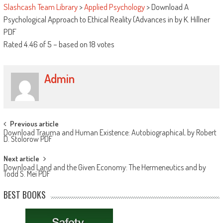
Slashcash Team Library
>
Applied Psychology
>
Download A
Psychological Approach to Ethical Reality (Advances in by K. Hillner
PDF
Rated
4.46
of
5
– based on
18
votes
Admin
Post navigation
Previous article
Download Trauma and Human Existence: Autobiographical, by Robert
D. Stolorow PDF
Next article
Download Land and the Given Economy: The Hermeneutics and by
Todd S. Mei PDF
BEST BOOKS