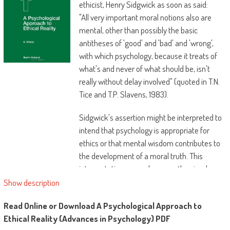
ethicist, Henry Sidgwick as soon as said:
"All very important moral notions also are
mental, other than possibly the basic
antitheses of 'good' and 'bad' and 'wrong',
with which psychology, because it treats of
what's and never of what should be, isn't
really without delay involved" (quoted in T.N.
Tice and T.P. Slavens, 1983).
Sidgwick's assertion might be interpreted to
intend that psychology is appropriate for
ethics or that mental wisdom contributes to
the development of a moral truth. This
interpretation serves because the simple
impetus to this publication, yet Sidgwick's
Show description
assertion is usually analyzed intimately to
Read Online or Download A Psychological Approach to
illustrate why a present exposition at the
Ethical Reality (Advances in Psychology) PDF
relevance of psychology for moral truth is