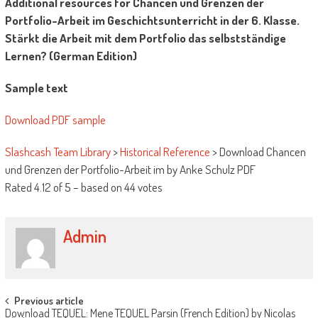
Additional resources for Chancen und Grenzen der
Portfolio-Arbeit im Geschichtsunterricht in der 6. Klasse.
Stärkt die Arbeit mit dem Portfolio das selbstständige
Lernen? (German Edition)
Sample text
Download PDF sample
Slashcash Team Library
>
Historical Reference
>
Download Chancen
und Grenzen der Portfolio-Arbeit im by Anke Schulz PDF
Rated
4.12
of
5
– based on
44
votes
Admin
Post navigation
Previous article
Download TEQUEL: Mene TEQUEL Parsin (French Edition) by Nicolas