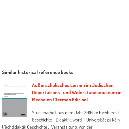
Selbstreflexion des eigenen Lern- und
Arbeitsverhaltens und des selbstständigen
Lernens durch die Schülerinnen und Schüler.
Es sollen jedoch auch mögliche Chancen
sowie Grenzen einer Arbeit mit dem Portfolio
gesucht und aufgezeigt werden.
Similar historical reference books
Außerschulisches Lernen im Jüdischen
Deportations- und Widerstandsmuseum in
Mechelen (German Edition)
Studienarbeit aus dem Jahr 2010 im Fachbereich
Geschichte - Didaktik, word: 1, Universität zu Köln
(Fachdidaktik Geschichte ), Veranstaltung: Von der